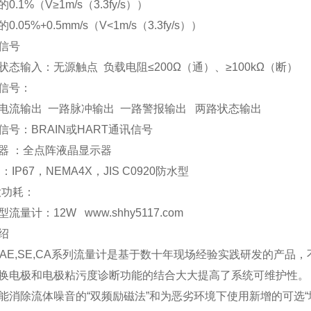
0.1%（V≥1m/s（3.3fy/s））
0.05%+0.5mm/s（V<1m/s（3.3fy/s））
信号
状态输入：无源触点 负载电阻≤200Ω（通）、≥100kΩ（断）
信号：
电流输出 一路脉冲输出 一路警报输出 两路状态输出
信号：BRAIN或HART通讯信号
器 ：全点阵液晶显示器
：IP67，NEMA4X，JIS C0920防水型
i大功耗：
流量计：12W www.shhy5117.com
绍
F,AE,SE,CA系列流量计是基于数十年现场经验实践研发的产
换电极和电极粘污度诊断功能的结合大大提高了系统可维护性。
能消除流体噪音的“双频励磁法”和为恶劣环境下使用新增的可选