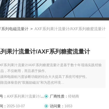
XF系列电磁流量计
>
AXF系列果汁流量计/AXF系列糖蜜流量计
系列果汁流量计/AXF系列糖蜜流量计
AXF系列果汁流量计/AXF系列糖蜜流量计是基于数十年现场实践经验
产品，不仅耐用，而且易于操作。
电级和电级粘污度诊断功能的结合大大提高了系统可维护性。
除流体噪音的“双频励磁法"和为恶劣环境
增的可选“增强型双频励磁法"，确保系统稳定性和快速响应。
号：
AXF系列果汁流量计/AXF系列糖蜜流量计
厂商性质：
经销商
间：
2025-10-07
访问量：
1653