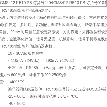
GMS412 RE10 PB 订货号9404
GMS412 RE10 PB 订货号9104
A、RS485输出智能值编码器简介：
字码盘，内置信号转换,4-20mA模拟电流与RS485输出，方便连
o
软件设定，多用途、多功能，直接对应单圈角度、转动平移速
A 对应值、20mA 对应值任意设定及微调；方向设定；外部置位
值码盘，全数字化计值，信号无温度、机械影响，信号干扰零点飘
A、RS485输出智能值编码器参数：
:
10～30Vdc 极性保护
:
< 110mA（24Vdc） < 190mA（12Vdc）
:
4~20mA，RS485，（Easypro自由协议），可设定长
能力:
≤ 600欧姆，标准工作200-250欧姆
度:
1/4096FS
编码器附缆线及软件，RS485信号转RS232或转USB连
:
-25～80℃ 编程时温度范围：0℃～70℃
:
-40～80℃