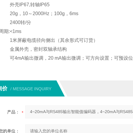
:
外壳IP67,转轴IP65
:
20g，10～2000Hz；100g，6ms
:
2400转/分
周期:
<1ms
:
1米屏蔽电缆径向侧出（其余形式可订货）
:
金属外壳，密封双轴承结构
:
可4mA输出微调，20 mA输出微调；可方向设置；可预
询价
/ MESSAGE INQUIRY
产品：
您的单位：