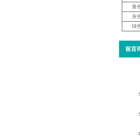
黄
灰
绿
留言