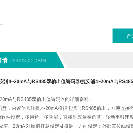
产
详情
/ PRODUCT DETAIL
浦4~20mA与RS485双输出值编码器/捷安浦4~20mA与RS4
~20mA与RS485双输出值编码器的详细资料：
码盘，内置信号转换
,
4-20mA
模拟电流与
RS485
输出，方便连接
o
软件设定，多用途、多功能，直接对应单圈角度、转动平移速
应值、
20mA
对应值任意设定及微调；方向设定；外部置位线设