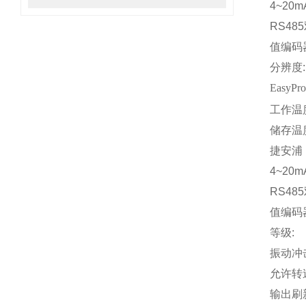
4~20
RS48
值编码
分辨度
:
EasyPro
工作温
储存温
捷安浦
4~20
RS48
值编码
等级
:
振动冲
允许转
输出刷