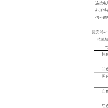
连接电
外形特
信号调
捷安浦4
芯缆
棕
兰
黑
白
红