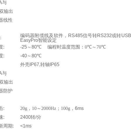
mA与
5双输出
器线性
编码器附缆线及软件，
RS485
信号转
RS232
或转
US
:
EasyPro
智能设定
度
:
-25
～
80
℃
编程时温度范围：
0
℃
～
70
℃
度
:
-40
～
80
℃
外壳
IP67,
转轴
IP65
mA与
5双输出
器防护
击
:
20g
，
10
～
2000Hz
；
100g
，
6ms
速
:
2400
转
/
分
新周期
:
<1ms