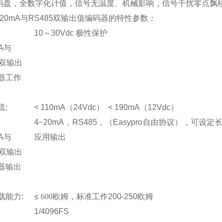
码盘，全数字化计值，信号无温度、机械影响，信号干扰零点飘
~20mA与RS485双输出值编码器的特性参数：
10
～
30Vdc
极性保护
mA与
5双输出
器工作
流
:
< 110mA
（
24Vdc
）
< 190mA
（
12Vdc
）
4
~
20mA
，
RS485
，（
Easypro
自由协议），可设定
mA与
应用输出
5双输出
器输出
载能力
:
≤
600
欧姆
，标准工作
200-250
欧姆
1/4096FS