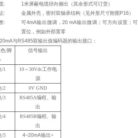
缆
:
1
米
屏蔽电缆径向侧出（其余形式可订货）
征
:
金属外壳，密封双轴承结构
（见外形尺寸附图
P16
）
整
:
可
4mA
输出微调，
20 mA
输出微调；可方向设置；可
置位，例如外部置零
~20mA与RS485双输出值编码器的输出接口：
颜色
/
脚
信号输出
号
色
/1
10
～
30Vdc
工作电
源
色
/2
0V GND
色
/3
RS
485A
编程、输
出
色
/4
RS485B
编程、输
出
色
/5
4
~
20mA
输出
+