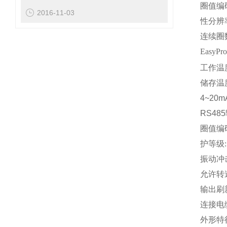
圈值编
2016-11-03
性分辨
连续圈
EasyPro
工作温
储存温
4~20
RS48
圈值编
护等级
:
振动冲
允许转
输出刷
连接电
外形特