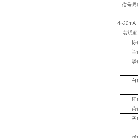
信号调
4~20
芯缆颜
棕
兰
黑
白
红
黄
灰
绿