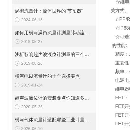
☆
继电
关方式。
涡街流量计：流体世界的“节拍器“
☆
PP/R
2024-06-18
☆
IP68
如何用横河涡街流量计测量脉动流流量呢？
☆
可选
2019-05-27
的
性能
:
精度：
浅析影响超声波液位计测量的三个因素
重复性
2019-08-26
频率：
横河电磁流量计的十个选择要点
电源电
2019-01-24
继电器
FET
：
超声波液位计的安装要点你知道多少？
FET
开
2020-05-26
FET
开
横河气体流量计适配哪些工业计量场景？
FET
开
2026-06-10