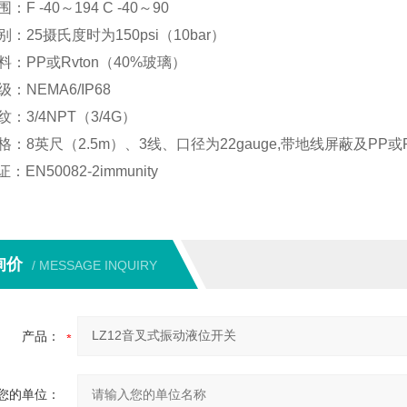
围：
F -40
～
194 C
-40
～
90
别：
25
摄氏度时为
150psi
（
10bar
）
料：
PP
或
Rvton（40%
玻璃
）
级：
NEMA6/IP68
纹：
3/4NPT
（
3/4G
）
格：
8
英尺（
2.5m
）、
3
线、口径为
22gauge,
带地线屏蔽及
PP
或
证：
EN50082-2immunity
询价
/ MESSAGE INQUIRY
产品：
您的单位：