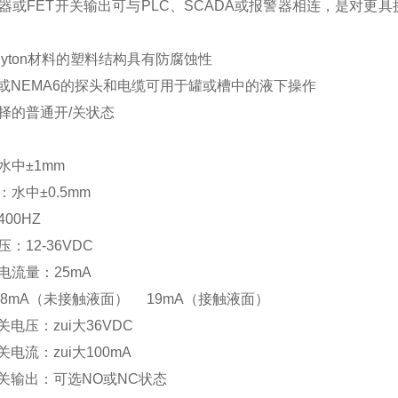
器或
FET
开关输出可与
PLC
、
SCADA
或报警器相连，是对更具
yton
材料的塑料结构具有防腐蚀性
或
NEMA6
的探头和电缆可用于罐或槽中的液下操作
择的普通开
/
关状态
水中
±1mm
：水中
±0.5mm
400HZ
压：
12-36VDC
电流量：
25mA
8mA
（未接触液面）
19mA
（接触液面）
关电压：zui大
36VDC
关电流：zui大
100mA
关输出：可选
NO
或
NC
状态