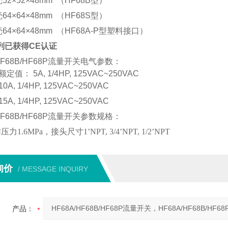
壳
52
×
52
×
48mm
（HF68B
型
）
壳
64
×
64
×
48mm
（HF68S
型
）
壳
64
×
64
×
48mm
（HF68A-P
型塑料接口
）
列已获得
CE
认证
/HF68B/HF68P流量开关电气参数：
额定值：
5A
, 1/4HP, 125VAC~250VAC
10A
, 1/4HP, 125VAC~250VAC
15A
, 1/4HP, 125VAC~250VAC
/HF68B/HF68P流量开关参数规格：
作压力
1.6MPa
，接头尺寸
1’NPT, 3/4’NPT, 1/2’NPT
询价
/ MESSAGE INQUIRY
产品：