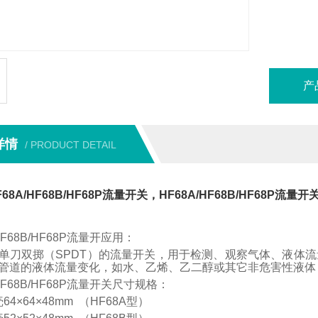
产
详情
/ PRODUCT DETAIL
68A/HF68B/HF68P流量开关，HF68A/HF68B/HF68P流量开
/HF68B/HF68P流量开应用：
单刀双掷
（SPDT）
的流量开关，用于检测、观察气体、液体流
管道的液体流量变化，如水、乙烯、乙二醇或其它非危害性液体
/HF68B/HF68P流量开关尺寸规格：
壳
64
×
64
×
48mm
（HF68A
型
）