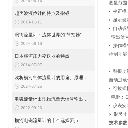
2025-06-16
测量范围： 
•
校正模
超声波液位计的特点及指标
•
显示设
2013-11-11
•
自动或
涡街流量计：流体世界的“节拍器“
输出信号
2024-06-18
•
操作模
控制功能
日本横河压力变送器的特点
带滞
2014-07-07
•
警报功
浅析横河气体流量计的用途、原理和使用方法
自动过载
2024-07-25
•
可拔式
电源： 22
电磁流量计出现物流量无信号输出问题应这样解决
•
仪表安
2022-09-26
外形尺寸：
横河电磁流量计的十个选择要点
技术参数