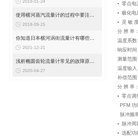
2019-01-24
•
零点电流：
•
极化电压
使用横河蒸汽流量计的过程中要注意以下四个细节
•
灵 敏 度
2018-09-25
分 辨 率：
你知道日本横河涡街流量计有哪些结构优势吗？
温度系数： 
2021-12-21
响应时间： 
测量范围：
浅析椭圆齿轮流量计常见的故障原因和处理对策
温度输入：
2020-04-27
补偿范围： 
分 辨 率：
•
零点调整
PFM
功
脉冲频率：
•
脉冲周期
•
选配功能