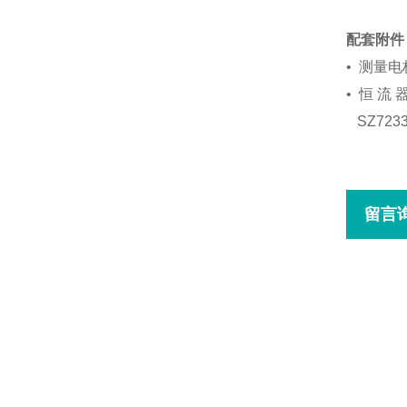
口
配套附件
•
测量电极
•
恒 流 
SZ723
留言