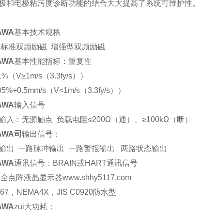
极和电极粘污度诊断功能的结合大大提高了系统可维护性。
AWA
基本技术规格
 标准双频励磁 增强型双频励磁
AWA
基本性能指标：重复性
%（V≥1m/s（3.3fy/s））
5%+0.5mm/s（V<1m/s（3.3fy/s））
AWA
输入信号
输入：无源触点 负载电阻≤200Ω（通）、≥100kΩ（断）
AWA司
输出信号：
输出 一路脉冲输出 一路警报输出 两路状态输出
AWA
通讯信号：BRAIN或HART通讯信号
全点阵液晶显示器www.shhy5117.com
67，NEMA4X，JIS C0920防水型
AWA
zui大功耗：