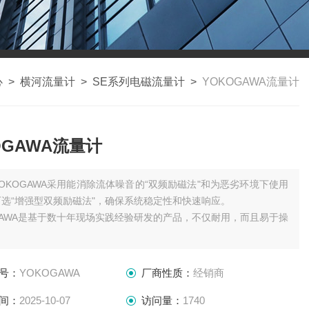
心
>
横河流量计
>
SE系列电磁流量计
>
YOKOGAWA流量计
OGAWA流量计
YOKOGAWA采用能消除流体噪音的“双频励磁法"和为恶劣环境下使用
选“增强型双频励磁法"，确保系统稳定性和快速响应。
GAWA是基于数十年现场实践经验研发的产品，不仅耐用，而且易于操
GAWA可更换电级和电级粘污度诊断功能的结合大大提高了系统可维护
号：
YOKOGAWA
厂商性质：
经销商
间：
2025-10-07
访问量：
1740