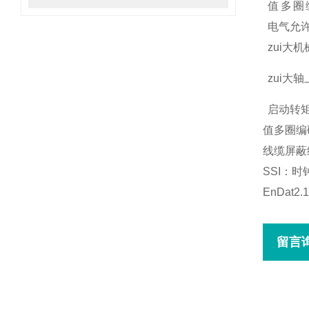
值多圈
电气允许
zui大机
zui大轴
启动转矩
值多圈编
线缆屏蔽
SSI
：时
EnDat2.1
留言