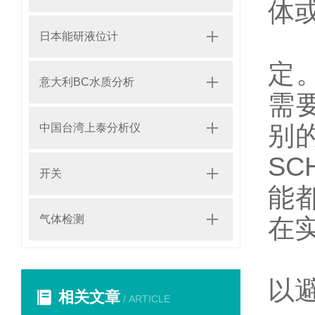
体
(
日本能研液位计
定
意大利BC水质分析
需
别的
中国台湾上泰分析仪
S
开关
能
气体检测
在
(
以
相关文章
/ ARTICLE