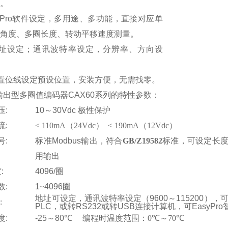
备。
Pro
软件设定，多用途、多功能，直接对应单
圈角度、多圈长度、转动平移速度测量。
址设定
；通讯波特率设定，分辨率、方向设
置位线设定预设位置，安装方便，无需找零。
us输出型多圈值编码器CAX60系列的特性参数：
压
:
10
～
30Vdc
极性保护
流
:
< 110mA
（
24Vdc
）
< 190mA
（
12Vdc
）
号
:
标准
Modbus
输出，符合
GB/Z19582
标准，可设定长
用输出
度
:
4096/
圈
数
:
1
~
4096
圈
地址可设定，通讯波特率设定（
9600
～
115200
），
:
PLC
，或转
RS232
或转
USB
连接计算机，可
EasyPro
度
:
-25
～
80
℃
编程时温度范围：
0
℃
～
70
℃