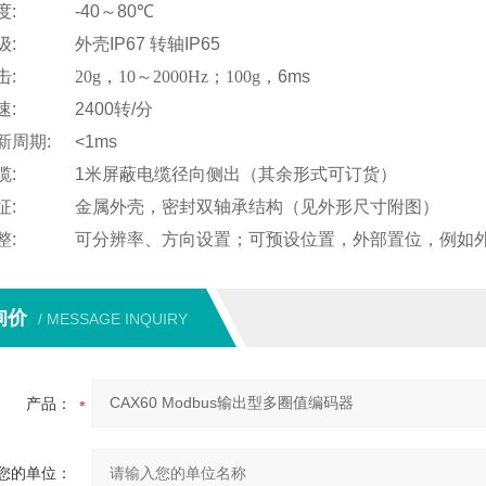
度
:
-40
～
80
℃
级
:
外壳
IP67
转轴
IP65
击
:
20g
，
10
～
2000Hz
；
100g
，
6ms
速
:
2400
转
/
分
新周期
:
<1ms
缆
:
1
米
屏蔽电缆径向侧出（其余形式可订货）
征
:
金属外壳，密封双轴承结构
（
见外形尺寸附图
）
整
:
可分辨率、方向设置；可预设位置，外部置位，例如
询价
/ MESSAGE INQUIRY
产品：
您的单位：