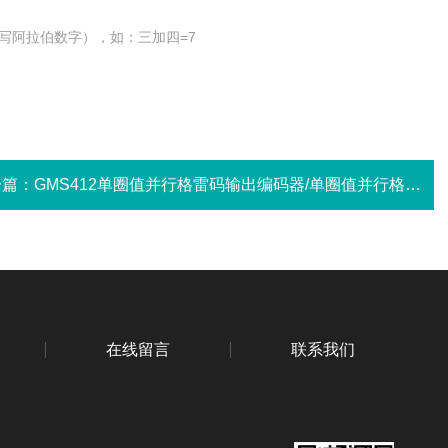
写阿拉伯数字），如：三加四=7
一篇：
GMS412单圈值并行格雷码输出编码器/单圈值并行格雷码输出编码器
在线留言
联系我们