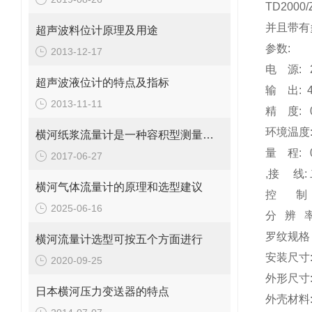
TD200
并且带有
超声波料位计原理及用途
参数
:
2013-12-17
电
源
:
超声波液位计的特点及指标
输
出
: 
2013-11-11
精
度
: 
环境温度
横河纸浆流量计是一种容积型测量仪表
量
程
: 
2017-06-27
,
接
线
:
横河气体流量计的原理和选型建议
控
制
2025-06-16
分
辨
罗纹规格
横河流量计选型可按五个方面进行
安装尺寸
2020-09-25
外形尺寸
日本横河压力变送器的特点
外壳材料