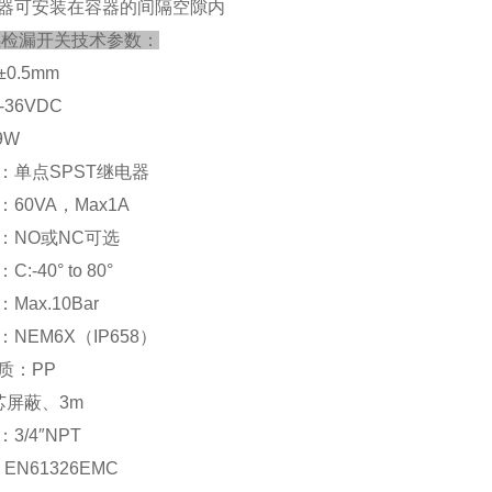
器可安装在容器的间隔空隙内
感检漏开关
技术参数：
±
0.5mm
-36VDC
9W
：单点
SPST
继电器
：
60VA
，
Max1A
：
NO
或
NC
可选
：
C:-40° to 80°
：
Max.10Bar
：
NEM6X
（
IP658
）
质：
PP
芯屏蔽、
3m
：
3/4
″
NPT
：
EN61326EMC