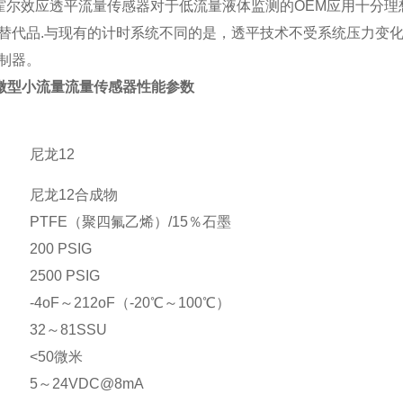
霍尔效应透平流量传感器对于低流量液体监测的OEM应用十分理想
替代品.与现有的计时系统不同的是，透平技术不受系统压力变化
制器。
110微型小流量流量传感器性能参数
尼龙12
尼龙12合成物
PTFE（
聚四氟乙烯）/15％石墨
200 PSIG
2500 PSIG
-4oF
～212oF（-20℃～100℃）
32
～81SSU
<50
微米
5
～24VDC@8mA