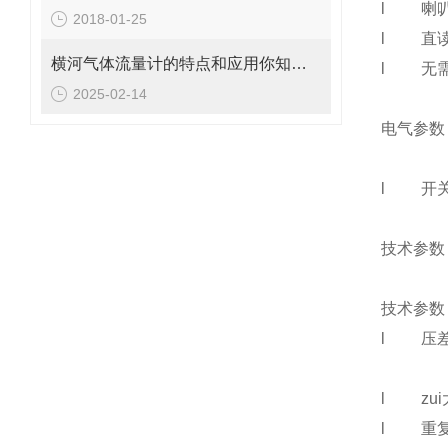
l
喇
2018-01-25
l
直
横河气体流量计的特点和应用你知道吗？
l
无
2025-02-14
电气参数
l
开关
1/4H.P
技术参数
技术参数
l
压差
l
zu
l
重复