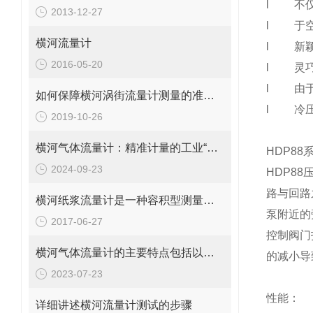
l
不
2013-12-27
l
于
横河流量计
l
新
2016-05-20
l
灵
l
由
如何保障横河涡街流量计测量的准确性呢？请看这里
l
冷
2019-10-26
横河气体流量计：精准计量的工业“气流导师”
HDP8
2024-09-23
HDP88
路与回路
横河纸浆流量计是一种容积型测量仪表
泵附近的
2017-06-27
控制阀门
横河气体流量计的主要特点包括以下几个方面
的减小导
2023-07-23
性能：
详细讲述横河流量计测试的步骤