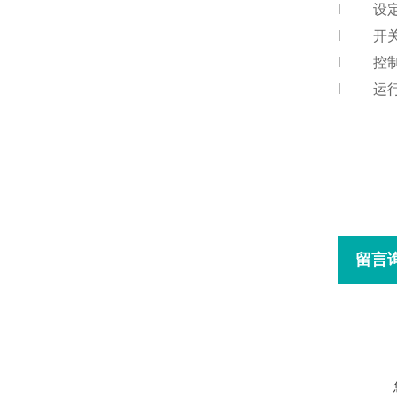
l
设定
l
开关
l
控制
l
运行
留言