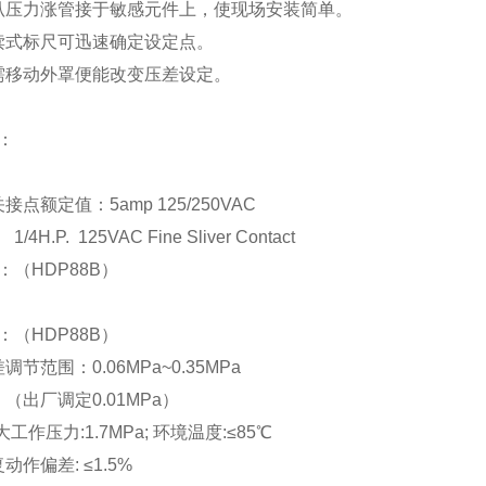
叭压力涨管接于敏感元件上，使现场安装简单。
读式标尺可迅速确定设定点。
需移动外罩便能改变压差设定。
：
接点额定值：5amp 125/250VAC
. 125VAC Fine Sliver Contact
：（HDP88B）
：（HDP88B）
调节范围：0.06MPa~0.35MPa
（
出厂调定0.01MPa）
i大工作压力:1.7MPa; 环境温度:≤85℃
动作偏差: ≤1.5%