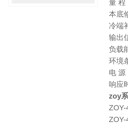
量 程
本底修
冷端
输出信
负载能
环境
电 源
响应时
zo
ZOY
ZOY