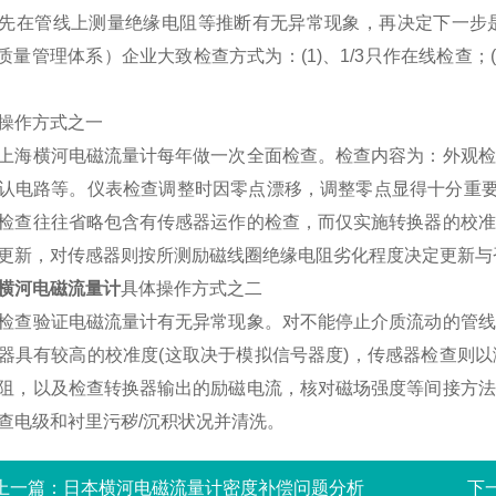
先在管线上测量绝缘电阻等推断有无异常现象，再决定下一步
01质量管理体系）企业大致检查方式为：(1)、1/3只作在线检查；(
操作方式之一
上海横河电磁流量计每年做一次全面检查。检查内容为：外观检
认电路等。仪表检查调整时因零点漂移，调整零点显得十分重要
检查往往省略包含有传感器运作的检查，而仅实施转换器的校准
更新，对传感器则按所测励磁线圈绝缘电阻劣化程度决定更新与
横河电磁流量计
具体操作方式之二
检查验证电磁流量计有无异常现象。对不能停止介质流动的管线
器具有较高的校准度(这取决于模拟信号器度)，传感器检查则
阻，以及检查转换器输出的励磁电流，核对磁场强度等间接方法
查电级和衬里污秽/沉积状况并清洗。
上一篇：
日本横河电磁流量计密度补偿问题分析
下