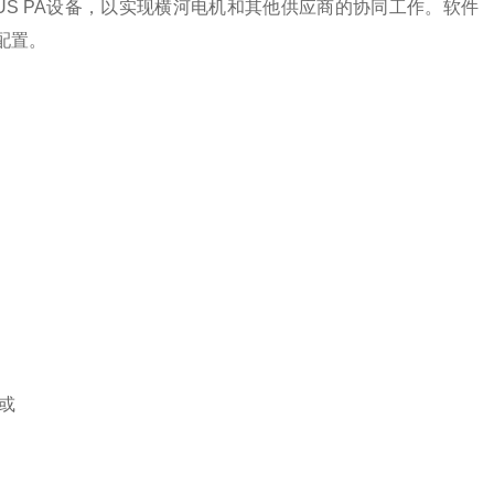
IBUS PA设备，以实现横河电机和其他供应商的协同工作。软件
配置。
）
或
）