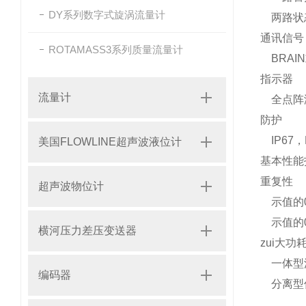
DY系列数字式旋涡流量计
两路状
通讯信
ROTAMASS3系列质量流量计
BRAI
指示器
流量计
全点阵
防护
IP67，
美国FLOWLINE超声波液位计
基本性能
重复性
超声波物位计
示值的0.1%
示值的0.05
横河压力差压变送器
zui大功
一体型流
编码器
分离型传