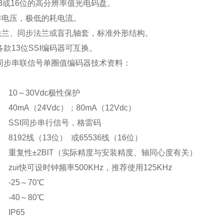
13或16位的高分辨率值光电码盘。
工作电压，极低的耗电流。
紧法兰、同步法兰或盲孔轴套，标准外形结构。
各款13位SSI编码器可互换。
I同步串联信号单圈值编码器
技术资料：
:
10～30Vdc极性保护
:
40mA（24Vdc）；80mA（12Vdc）
:
SSI同步串行信号，格雷码
8192线（13位） 或65536线（16位）
:
重复性±2BIT（实际精度与安装精度、轴同心度有关）
:
zui快可设时钟频率500KHz，推荐使用125KHz
:
-25～70℃
:
-40～80℃
:
IP65