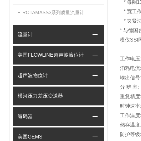
* 每圈
* 宽
ROTAMASS3系列质量流量计
* 夹
* 与德国
流量计
横仪SS
美国FLOWLINE超声波液位计
工作电压
消耗电流
超声波物位计
输出信号
分 辨 率:
横河压力差压变送器
重复精度
时钟速率
工作温度
编码器
储存温度
防护等级
美国GEMS