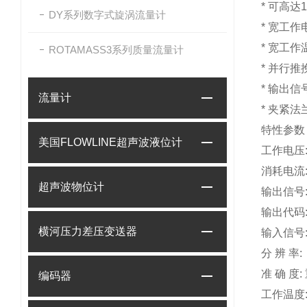
*
可高达1
DY系列数字式旋涡流量计
*
宽工作电
*
宽工作温
ROTAMASS3系列质量流量计
*
并行推
*
输出信
流量计
*
夹紧法
特性参数
美国FLOWLINE超声波液位计
工作电压:
消耗电流:
超声波物位计
输出信号
输出代码
横河压力差压变送器
输入信号
分 辨 率
准 确 度
编码器
工作温度: 