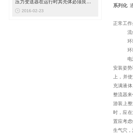
压力变送器在运行时其壳体必须良好接地
系列化
2016-02-23
正常工作
流
环
环
电
安装姿势
上，并使
充满液体
整流器来
游装上整
时，应在
置应考虑
生气穴，