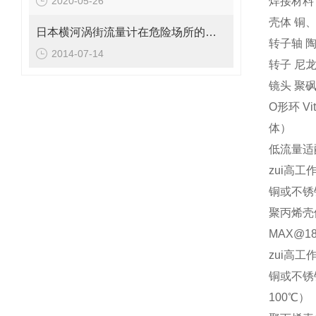
2020-05-26
焊接材料
壳体 铜
日本横河涡街流量计在危险场所的防爆等级
转子轴 
2014-07-14
转子 尼
镜头 聚
O形环 V
体）
低流量适
zui高工
铜或不锈钢
聚丙烯壳体 
MAX@1
zui高工
铜或不锈钢
100℃）