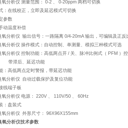
5臭氧分析仪
测量范围： 0-2 、 0-20ppm 两档可切换
式：在线校正，立即及延迟模式可切换
定参数
手动温度补偿
5臭氧分析仪
输出信号：一路隔离 0/4-20mA 输出，可编辑及正反
5臭氧分析仪
操作模式：自动控制、单测量、模拟三种模式可选
5臭氧分析仪
控制功能：高低两点开 / 关、脉冲比例式（ PFM ）
后、延迟功能
能：高低两点定时警报，带延迟功能
5臭氧分析仪
自动过载保护及复位功能
接线端子板
5臭氧分析仪
电源： 220V 、 110V/50 、 60Hz
装：盘装式
5臭氧分析仪
外形尺寸： 96X96X155mm
85臭氧分析仪技术参数