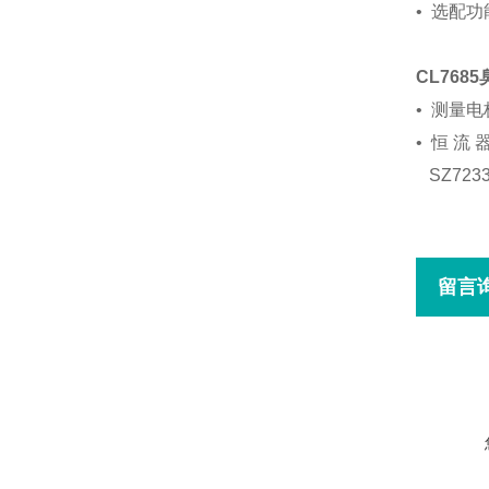
•
选配功能
口
CL76
•
测量电极
•
恒 流 
SZ723
留言