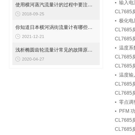
•
输入电流：
使用横河蒸汽流量计的过程中要注意以下四个细节
CL768
2018-09-25
•
极化电压
你知道日本横河涡街流量计有哪些结构优势吗？
CL768
2021-12-21
CL768
•
温度系数：
浅析椭圆齿轮流量计常见的故障原因和处理对策
CL768
2020-04-27
CL768
•
温度输入
CL768
CL768
•
零点调整
• PFM
功
CL768
CL768