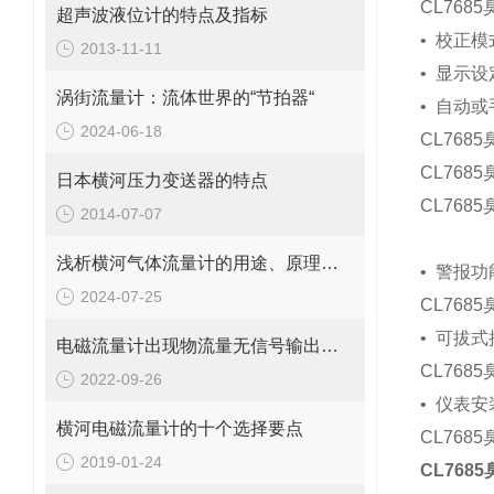
CL768
超声波液位计的特点及指标
•
校正模
2013-11-11
•
显示设
涡街流量计：流体世界的“节拍器“
•
自动或
2024-06-18
CL768
CL768
日本横河压力变送器的特点
CL768
2014-07-07
带滞
浅析横河气体流量计的用途、原理和使用方法
•
警报功
2024-07-25
CL768
•
可拔式
电磁流量计出现物流量无信号输出问题应这样解决
CL768
2022-09-26
•
仪表安
横河电磁流量计的十个选择要点
CL768
2019-01-24
CL76