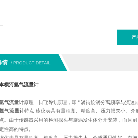
产
详情
/ PRODUCT DETAIL
本横河氩气流量计
氩气流量计
原理 卡门涡街原理，即 “ 涡街旋涡分离频率与流速成正
氩气流量计
特点 该仪表具有量程宽、精度高、压力损失小、介
点。由于传感器采用的检测探头与旋涡发生体分开安装，而且耐
定性高的特点。
该仪表具有量程宽、精度高、压力损失小、介质通用性好、有与