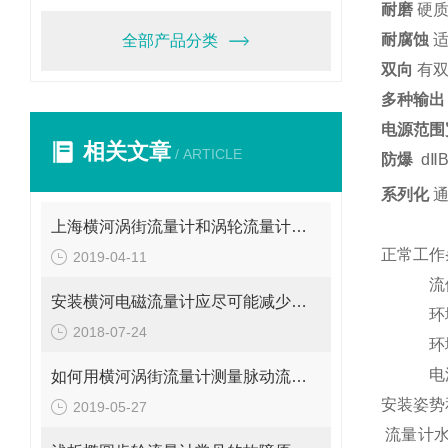
耐磨
硬
耐腐蚀
全部产品分类
双向
有双
多种输出
电源范围
相关文章
/ ARTICLE
防爆
d
Ⅱ
系列化
通
上海横河涡街流量计和涡轮流量计不是一回事
正常工作
2019-04-11
流体温度
安装横河电磁流量计应尽可能减少弯管对测量准确性的影响
环境温度
2018-07-24
环境湿
电源电压
如何用横河涡街流量计测量脉动流流量呢？
安装姿势
2019-05-27
流量计水